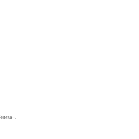
едева».