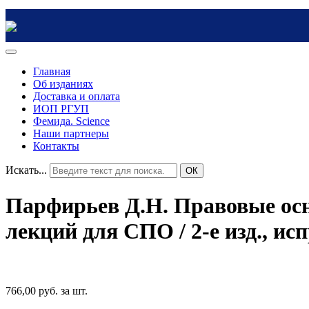
Главная
Об изданиях
Доставка и оплата
ИОП РГУП
Фемида. Science
Наши партнеры
Контакты
Искать...
ОК
Парфирьев Д.Н. Правовые осн
лекций для СПО / 2-е изд., исп
766,00 руб.
за шт.