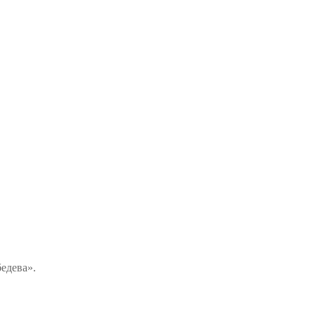
едева».