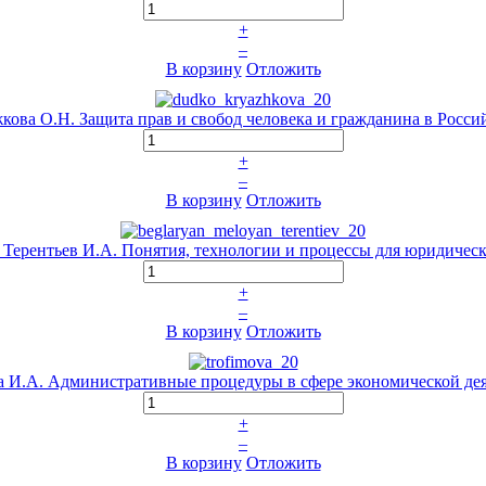
+
–
В корзину
Отложить
жкова О.Н. Защита прав и свобод человека и гражданина в Росс
+
–
В корзину
Отложить
., Терентьев И.А. Понятия, технологии и процессы для юридиче
+
–
В корзину
Отложить
 И.А. Административные процедуры в сфере экономической дея
+
–
В корзину
Отложить