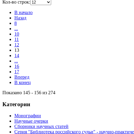
Кол-во строк:
В начало
Назад
8
...
10
11
12
13
14
...
16
17
Вперед
В конец
Показано 145 - 156 из 274
Категории
Монографии
Научные очерки
Сборники научных статей
Серия "Библиотека российского судьи" - научно-практич