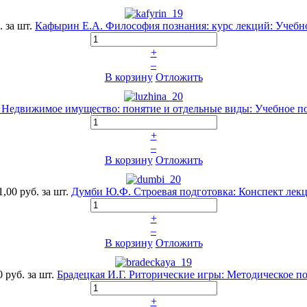
.
за шт.
Кафырин Е.А. Философия познания: курс лекций: Учебн
+
–
В корзину
Отложить
Недвижимое имущество: понятие и отдельные виды: Учебное посо
+
–
В корзину
Отложить
1,00 руб.
за шт.
Думби Ю.Ф. Строевая подготовка: Конспект лек
+
–
В корзину
Отложить
0 руб.
за шт.
Брадецкая И.Г. Риторические игры: Методическое п
+