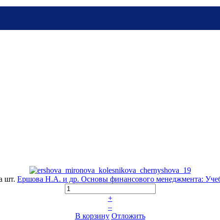
а шт.
Ершова Н.А. и др. Основы финансового менеджмента: Уче
+
–
В корзину
Отложить