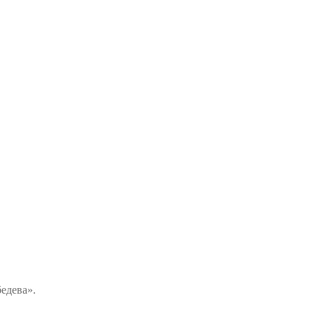
едева».