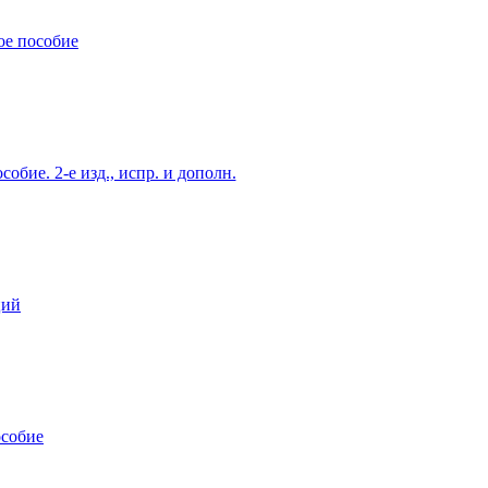
ое пособие
бие. 2‑е изд., испр. и дополн.
ций
особие