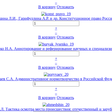
–
В корзину
Отложить
шина Л.И., Гарифуллина А.Р. и др. Конституционное право Росс
+
–
В корзину
Отложить
нко Н.А. Аннотирование и реферирование научных и специализи
+
–
В корзину
Отложить
ев С.А. Административное нормотворчество в Российской Фед
+
–
В корзину
Отложить
Л. Тактика осмотра места происшествия: отечественный и зару