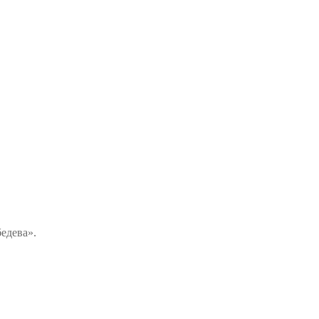
едева».