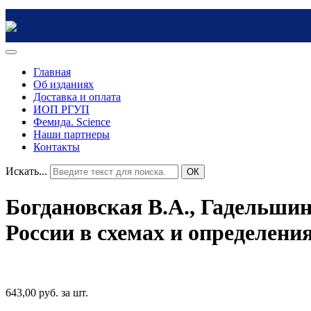
Главная
Об изданиях
Доставка и оплата
ИОП РГУП
Фемида. Science
Наши партнеры
Контакты
Искать...
ОК
Богдановская В.А., Гадельшин
России в схемах и определени
643,00 руб.
за шт.